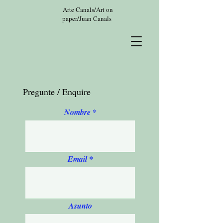
Arte Canals/Art on
paper/Juan Canals
Pregunte / Enquire
Nombre
Email
Asunto