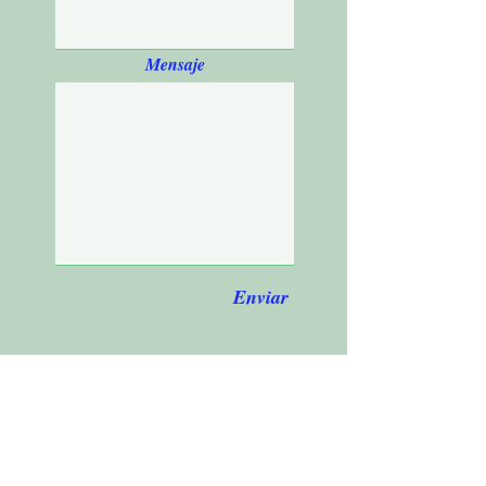
Mensaje
Enviar
Dirección postal. Taller 1.
c/ Carmen 89 Local 13 Barcelona
08001.